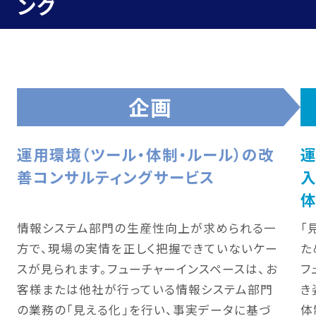
ング
情報システム部門アウトソーシング
Work
企画
Career
運用環境（ツール・体制・ルール）の改
Career
善コンサルティングサービス
入
体
Career Design
Recruit Info
情報システム部門の生産性向上が求められる一
「
方で、現場の実情を正しく把握できていないケー
た
FAQ
スが見られます。フューチャーインスペースは、お
フ
客様または他社が行っている情報システム部門
き
Company
の業務の「見える化」を行い、事実データに基づ
体