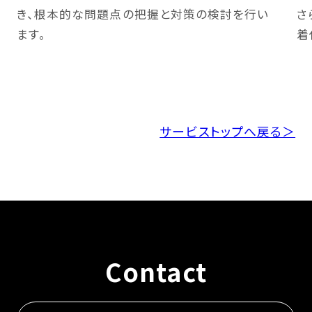
き、根本的な問題点の把握と対策の検討を行い
さ
Company Profile
ます。
着
Top Message
IR Information
サービストップへ戻る＞
Contact
Contact