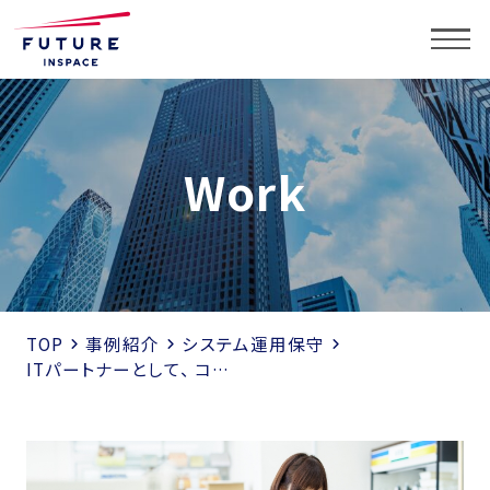
Work
Top
About
TOP
事例紹介
システム運用保守
Service
ITパートナーとして、 コンビニエンスストアシステムを支える
Service
システム開発
セキュリティ