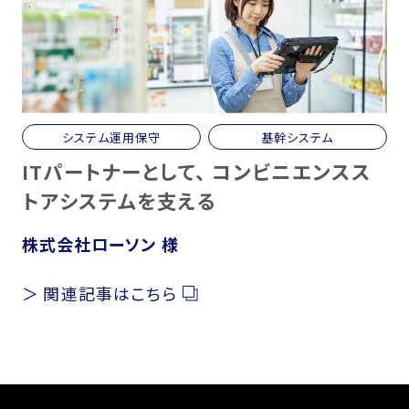
情報システム部門アウトソーシング
Work
システム運用保守
基幹システム
ITパートナーとして、 コンビニエンスス
Career
トアシステムを支える
Career
株式会社ローソン 様
Career Design
Recruit Info
関連記事はこちら
FAQ
Company